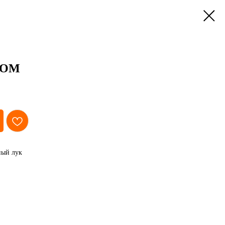
КОМ
ный лук