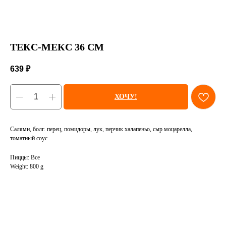
ТЕКС-МЕКС 36 СМ
639
₽
ХОЧУ!
Салями, болг. перец, помидоры, лук, перчик халапеньо, сыр моцарелла,
томатный соус
Пиццы: Все
Weight: 800 g