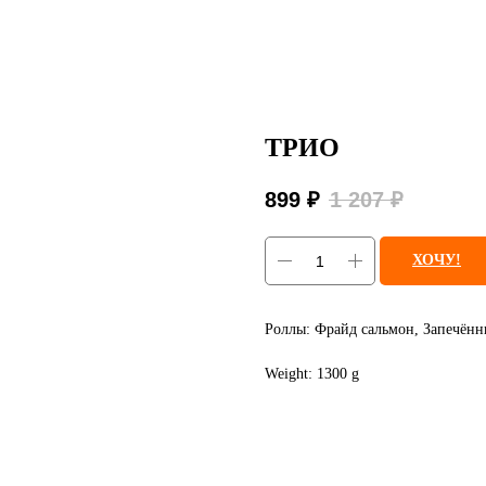
ТРИО
899
₽
1 207
₽
ХОЧУ!
Роллы: Фрайд сальмон, Запечён
Weight: 1300 g