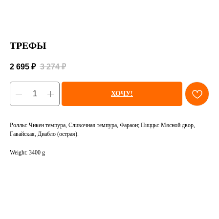
ТРЕФЫ
2 695
₽
3 274
₽
ХОЧУ!
Роллы: Чикен темпура, Сливочная темпура, Фараон; Пиццы: Мясной двор,
Гавайская, Диабло (острая).
Weight: 3400 g